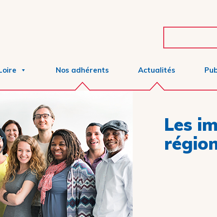
Loire
Nos adhérents
Actualités
Pub
Les im
région