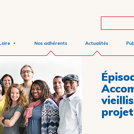
Loire
Nos adhérents
Actualités
Pub
Épisod
Acco
vieill
projet